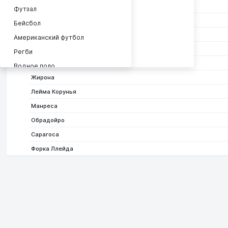
Австралия
Мурсия
Футзал
Женщины. NBL 1
Андорра
Бейсбол
Бразилия
Бильбао
Американский футбол
До 20 лет. Паулиста
Бреоган
Регби
Лига Паулиста
Бургос
Водное поло
До 22 лет. Кубок
Жирона
Флорбол
Вьетнам
Лейма Корунья
Хоккей на траве
VBA
Манреса
Автогонки
Греция
Обрадойро
Велоспорт
Basket League. Итоги турнира
Сарагоса
Спорт
Ирак
Форка Ллейда
Пляжный волейбол
Суперлига
Пляжный футбол
Испания
Баскетбол 3x3
ACB League. Итоги турнира
Лакросс
Кения
Австралийский футбол
Премьер-лига
Гэльский спорт