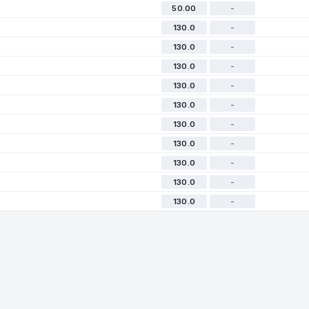
50.00
-
130.0
-
130.0
-
130.0
-
130.0
-
130.0
-
130.0
-
130.0
-
130.0
-
130.0
-
130.0
-