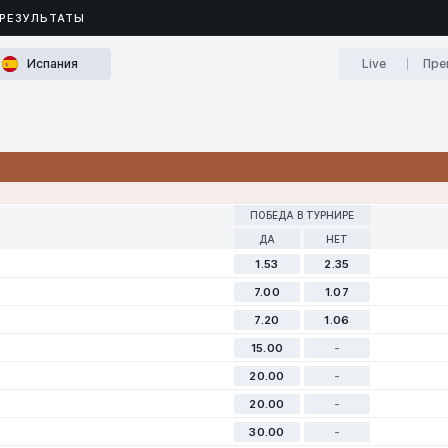
...
РЕЗУЛЬТАТЫ
РЕЗУЛЬТАТЫ
Испания
Live
Пре
ПОБЕДА В ТУРНИРЕ
ДА
НЕТ
1.53
2.35
7.00
1.07
7.20
1.06
15.00
-
20.00
-
20.00
-
30.00
-