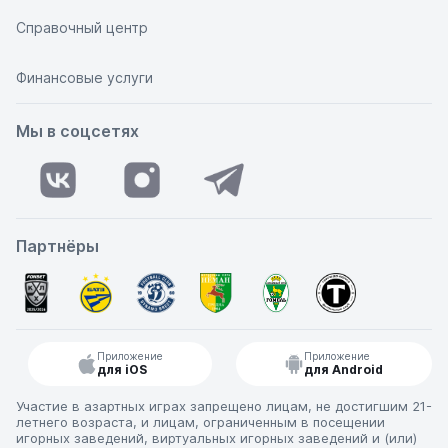
Справочный центр
Финансовые услуги
Мы в соцсетях
Партнёры
Приложение
Приложение
для iOS
для Android
Участие в азартных играх запрещено лицам, не достигшим 21-
летнего возраста, и лицам, ограниченным в посещении
игорных заведений, виртуальных игорных заведений и (или)