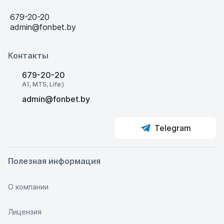
679-20-20
admin@fonbet.by
Контакты
679-20-20
A1, МТS, Life:)
admin@fonbet.by
Telegram
Полезная информация
О компании
Лицензия