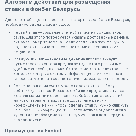
Алгоритм действий для размещения
ставки в Фонбет Беларусь
Для того чтобы делать прогнозы на спорт в «Фонбет» в Беларуси,
необходимо сделать следующее.
Первый этап — создание учетной записи на официальном
сайте. Для этого потребуется указать достоверные данные,
включая номер телефона. После создания аккаунта нужно
подтвердить личность в соответствии с требованиями
регулятора.
Следующий шаг — внесение денег на игровой аккаунт.
Букмекерская контора предлагает для этого различные
удобные способы, включая банковские карты, электронные
кошельки и другие системы. Информация о минимальном
взносе размещена в соответствующих разделах платформы.
После пополнения счета можно переходить к выбору
событий для ставок. В разделе «Линия» представлены все
доступные матчи и соревнования. Выбрав интересующий
матч, пользователь видит все доступные рынки и
коэффициенты на них. Чтобы сделать ставку, нужно кликнуть
на выбранный коэффициент. Он автоматически добавится в
купон, где необходимо указать сумму пари и подтвердить
его заключение.
Преимущества Fonbet