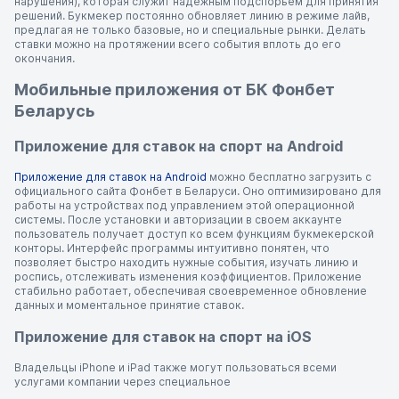
нарушения), которая служит надежным подспорьем для принятия
решений. Букмекер постоянно обновляет линию в режиме лайв,
предлагая не только базовые, но и специальные рынки. Делать
ставки можно на протяжении всего события вплоть до его
окончания.
Мобильные приложения от БК Фонбет
Беларусь
Приложение для ставок на спорт на Android
Приложение для ставок на Android
можно бесплатно загрузить с
официального сайта Фонбет в Беларуси. Оно оптимизировано для
работы на устройствах под управлением этой операционной
системы. После установки и авторизации в своем аккаунте
пользователь получает доступ ко всем функциям букмекерской
конторы. Интерфейс программы интуитивно понятен, что
позволяет быстро находить нужные события, изучать линию и
роспись, отслеживать изменения коэффициентов. Приложение
стабильно работает, обеспечивая своевременное обновление
данных и моментальное принятие ставок.
Приложение для ставок на спорт на iOS
Владельцы iPhone и iPad также могут пользоваться всеми
услугами компании через специальное