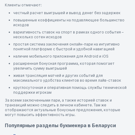
Клиенты отмечают:
честный расчет выигрышей и вывод денег без задержек
повышенные коэффициенты на подавляющее большинство
исходов
вариативность ставок на спорт в рамках одного события –
несколько сотен исходов
простая система заключения онлайн-пари на интуитивно
понятной платформе с быстрой и удобной навигацией
наличие мобильного приложения для Android и iOS
расширенная бонусная программа, которая помогает
увеличить сумму выигрышей
живая трансляция матчей и других событий для
максимального удобства клиентов во время лайв-ставок
круглосуточная и оперативная помощь службы технической
поддержки игрокам
За всеми заключенными пари, а также историей ставок и
транзакций можно следить в личном кабинете. Там же
отображаются актуальные бонусные предложения, которые
могут повысить эффективность игры.
Популярные разделы букмекера в Беларуси