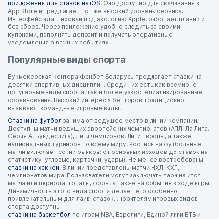
приложение для ставок на iOS
. Оно доступно для скачивания в
App Store и предлагает тот же высокий уровень сервиса.
Интерфейс адаптирован под экологию Apple, работает плавно и
без сбоев. Через приложение удобно следить за своими
купонами, пополнять депозит и получать оперативные
уведомления о важных событиях.
Популярные виды спорта
Букмекерская контора Фонбет Беларусь предлагает ставки на
десятки спортивных дисциплин. Среди них есть как всемирно
популярные виды спорта, так и более узкоспециализированные
соревнования. Высокий интерес у бетторов традиционно
вызывают командные игровые виды.
Ставки на футбол
занимают ведущее место в линии компании.
Доступны матчи ведущих европейских чемпионатов (АПЛ, Ла Лига,
Серия А, Бундеслига), Лиги чемпионов, Лиги Европы, а также
национальных турниров по всему миру. Роспись на футбольные
матчи включает сотни рынков: от основных исходов до ставок на
статистику (угловые, карточки, удары). Не менее востребованы
ставки на хоккей
. В линии представлены матчи НХЛ, КХЛ,
чемпионатов мира. Пользователи могут заключать пари на итог
матча или периода, тоталы, форы, а также на события в ходе игры.
Динамичность этого вида спорта делает его особенно
привлекательным для лайв-ставок. Любителям игровых видов
спорта доступны
ставки на баскетбол
по играм NBA, Евролиги, Единой лиги ВТБ и