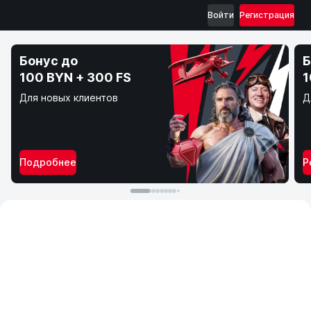
Войти
Регистрация
Бонус до
Б
100 BYN + 300 FS
1
Для новых клиентов
Д
Подробнее
Р
Казино
Live-казино
5702 игры
362 игры
ТВ-игры
16 игры