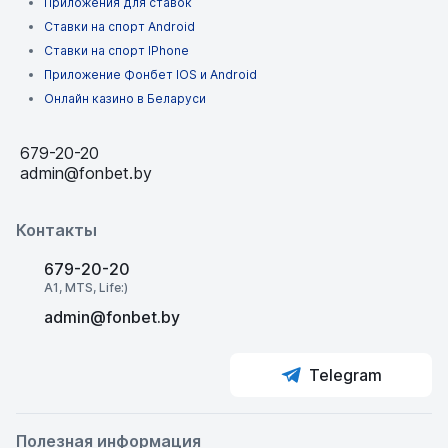
Приложения для ставок
Ставки на спорт Android
Ставки на спорт IPhone
Приложение Фонбет IOS и Android
Онлайн казино в Беларуси
679-20-20
admin@fonbet.by
Контакты
679-20-20
A1, МТS, Life:)
admin@fonbet.by
Telegram
Полезная информация