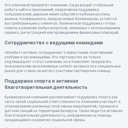
Это ключевой приоритет компании. Сюда входит стабильная
работа сайта и приложений, оперативная поддержка
пользователей, широкая линия событий и глубокая роспись
рынков. Коэффициенты, предлагаемые букмекером, остаются
востребованными у клиентов. Техническая поддержка готова
помочь в решении любых вопросов, связанных с использованием
сервиса, регистрацией или проведением финансовых операций.
Сотрудничество с ведущими командами
«Фонбет» активно сотрудничает с известными спортивными
клубами и организациями. Это партнерство не только
подтверждает статус компании, но и позволяет предлагать
пользователям эксклюзивные content-активности и специальные
рынки для ставок на матчи с участием партнерских команд.
Поддержка спорта и активная
благотворительная деятельность
Букмекерская компания рассматривает поддержку спорта как
часть своей социальной ответственности. Компания участвует в
спонсировании различных спортивных мероприятий, турниров и
детских секций на территории Беларуси. Также ведется активная
благотворительная деятельность, направленная на помощь
нуждающимся и развитие социальной сферы.