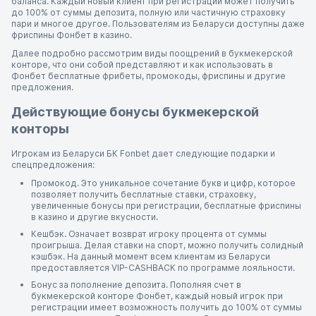
баланса. Каждый новый клиент при регистрации может получить
до 100% от суммы депозита, полную или частичную страховку
пари и многое другое. Пользователям из Беларуси доступны даже
фриспины Фонбет в казино.
Далее подробно рассмотрим виды поощрений в букмекерской
конторе, что они собой представляют и как использовать в
Фонбет бесплатные фрибеты, промокоды, фриспины и другие
предложения.
Действующие бонусы букмекерской
конторы
Игрокам из Беларуси БК Fonbet дает следующие подарки и
спецпредложения:
Промокод. Это уникальное сочетание букв и цифр, которое
позволяет получить бесплатные ставки, страховку,
увеличенные бонусы при регистрации, бесплатные фриспины
в казино и другие вкусности.
Кешбэк. Означает возврат игроку процента от суммы
проигрыша. Делая ставки на спорт, можно получить солидный
кэшбэк. На данный момент всем клиентам из Беларуси
предоставляется VIP-CASHBACK по программе лояльности.
Бонус за пополнение депозита. Пополняя счет в
букмекерской конторе Фонбет, каждый новый игрок при
регистрации имеет возможность получить до 100% от суммы