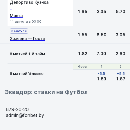
Депортиво Куэнка
-
1.65
3.35
5.70
Манта
11 августа в 03:00
8 матчей
1.55
8.50
3.05
Хозяева — Гости
1.82
7.00
2.60
8 матчей 1-й тайм
Фора
Фора
1
1
2
2
8 матчей Угловые
-5.5
+5.5
1.83
1.87
Эквадор: ставки на Футбол
679-20-20
admin@fonbet.by