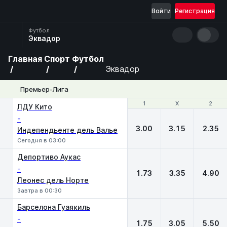
Войти
Регистрация
Футбол
Эквадор
Главная
Спорт
Футбол
Эквадор
Премьер-Лига
1
1
Х
Х
2
2
ЛДУ Кито
-
3.00
3.15
2.35
Индепендьенте дель Валье
Сегодня в 03:00
Депортиво Аукас
-
1.73
3.35
4.90
Леонес дель Норте
Завтра в 00:30
Барселона Гуаякиль
-
1.75
3.05
5.50