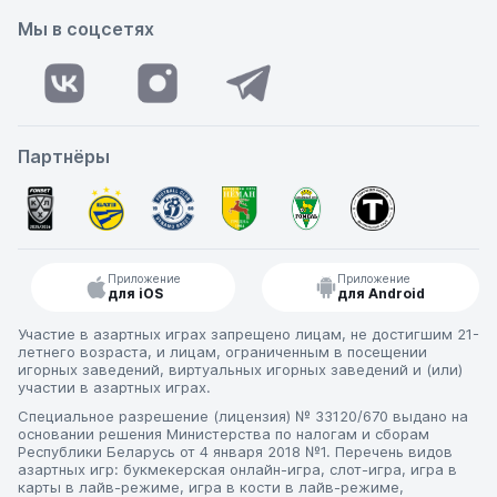
Мы в соцсетях
Партнёры
Приложение
Приложение
для iOS
для Android
Участие в азартных играх запрещено лицам, не достигшим 21-
летнего возраста, и лицам, ограниченным в посещении
игорных заведений, виртуальных игорных заведений и (или)
участии в азартных играх.
Специальное разрешение (лицензия) № 33120/670 выдано на
основании решения Министерства по налогам и сборам
Республики Беларусь от 4 января 2018 №1. Перечень видов
азартных игр: букмекерская онлайн-игра, слот-игра, игра в
карты в лайв-режиме, игра в кости в лайв-режиме,