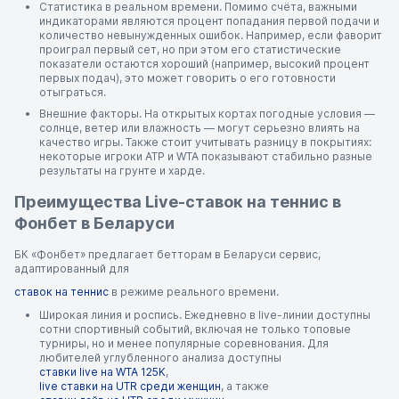
Статистика в реальном времени. Помимо счёта, важными
индикаторами являются процент попадания первой подачи и
количество невынужденных ошибок. Например, если фаворит
проиграл первый сет, но при этом его статистические
показатели остаются хороший (например, высокий процент
первых подач), это может говорить о его готовности
отыграться.
Внешние факторы. На открытых кортах погодные условия —
солнце, ветер или влажность — могут серьезно влиять на
качество игры. Также стоит учитывать разницу в покрытиях:
некоторые игроки ATP и WTA показывают стабильно разные
результаты на грунте и харде.
Преимущества Live-ставок на теннис в
Фонбет в Беларуси
БК «Фонбет» предлагает бетторам в Беларуси сервис,
адаптированный для
ставок на теннис
в режиме реального времени.
Широкая линия и роспись. Ежедневно в live-линии доступны
сотни спортивный событий, включая не только топовые
турниры, но и менее популярные соревнования. Для
любителей углубленного анализа доступны
ставки live на WTA 125K
,
live ставки на UTR среди женщин
, а также