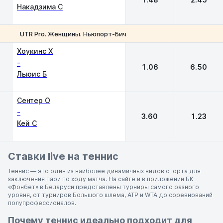
Накадзима С
UTR Pro. Женщины. Ньюпорт-Бич
1
2
Хоукинс Х
-
1.06
6.50
Льюис Б
Сентер О
-
3.60
1.23
Кей С
Ставки live на теннис
Теннис — это один из наиболее динамичных видов спорта для
заключения пари по ходу матча. На сайте и в приложении БК
«Фонбет» в Беларуси представлены турниры самого разного
уровня, от турниров Большого шлема, ATP и WTA до соревнований
полупрофессионалов.
Почему теннис идеально подходит для