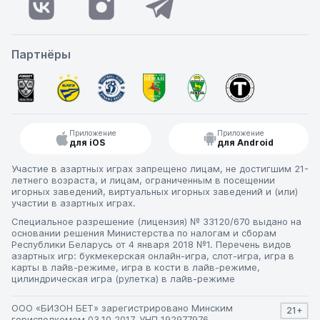
Партнёры
Приложение
Приложение
для iOS
для Android
Участие в азартных играх запрещено лицам, не достигшим 21-
летнего возраста, и лицам, ограниченным в посещении
игорных заведений, виртуальных игорных заведений и (или)
участии в азартных играх.
Специальное разрешение (лицензия) № 33120/670 выдано на
основании решения Министерства по налогам и сборам
Республики Беларусь от 4 января 2018 №1. Перечень видов
азартных игр: букмекерская онлайн-игра, слот-игра, игра в
карты в лайв-режиме, игра в кости в лайв-режиме,
цилиндрическая игра (рулетка) в лайв-режиме
ООО «БИЗОН БЕТ» зарегистрировано Минским
21+
горисполкомом 03.10.2017. УНП 192977976