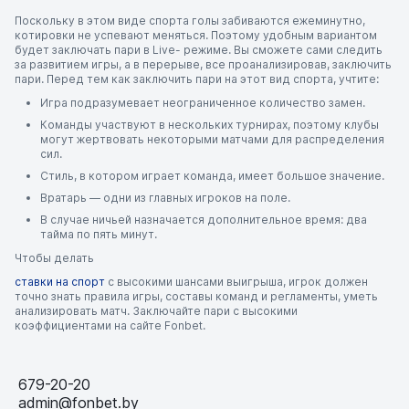
Поскольку в этом виде спорта голы забиваются ежеминутно,
котировки не успевают меняться. Поэтому удобным вариантом
будет заключать пари в Live- режиме. Вы сможете сами следить
за развитием игры, а в перерыве, все проанализировав, заключить
пари. Перед тем как заключить пари на этот вид спорта, учтите:
Игра подразумевает неограниченное количество замен.
Команды участвуют в нескольких турнирах, поэтому клубы
могут жертвовать некоторыми матчами для распределения
сил.
Стиль, в котором играет команда, имеет большое значение.
Вратарь — одни из главных игроков на поле.
В случае ничьей назначается дополнительное время: два
тайма по пять минут.
Чтобы делать
ставки на спорт
с высокими шансами выигрыша, игрок должен
точно знать правила игры, составы команд и регламенты, уметь
анализировать матч. Заключайте пари с высокими
коэффициентами на сайте Fonbet.
679-20-20
admin@fonbet.by