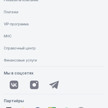
Платежи
VIP-программа
МНС
Справочный центр
Финансовые услуги
Мы в соцсетях
Партнёры