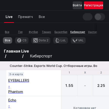
Войти
Регистрация
Live
Прематч
Все
Все
Топ
Футбол
Теннис
Баскетбол
Киберспорт
Настольный тен
Все
CS
Dota 2
LoL
VAL
Главная
Live
Киберспорт
Counter-Strike. Esports World Cup. Отборочные игры. Bo3
1
1
Х
Х
2
2
3-я карта
EYEBALLERS
1.55
-
2.25
-
Phantom
Echo
-
Котировок нет