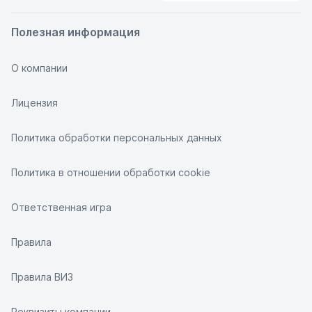
Полезная информация
О компании
Лицензия
Политика обработки персональных данных
Политика в отношении обработки cookie
Ответственная игра
Правила
Правила ВИЗ
Реквизиты компании