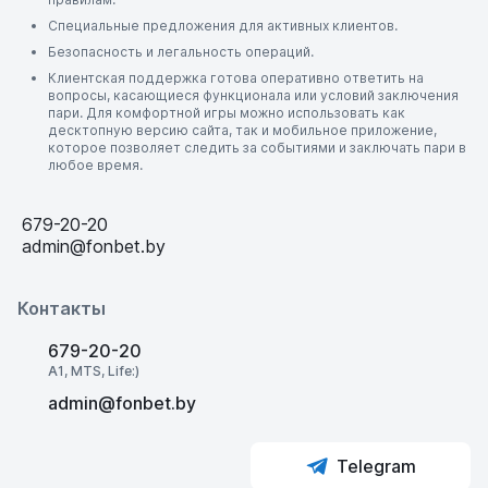
Специальные предложения для активных клиентов.
Безопасность и легальность операций.
Клиентская поддержка готова оперативно ответить на
вопросы, касающиеся функционала или условий заключения
пари. Для комфортной игры можно использовать как
десктопную версию сайта, так и мобильное приложение,
которое позволяет следить за событиями и заключать пари в
любое время.
679-20-20
admin@fonbet.by
Контакты
679-20-20
A1, МТS, Life:)
admin@fonbet.by
Telegram