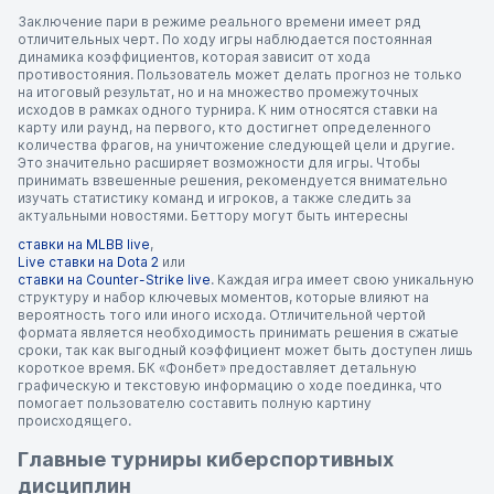
Заключение пари в режиме реального времени имеет ряд
отличительных черт. По ходу игры наблюдается постоянная
динамика коэффициентов, которая зависит от хода
противостояния. Пользователь может делать прогноз не только
на итоговый результат, но и на множество промежуточных
исходов в рамках одного турнира. К ним относятся ставки на
карту или раунд, на первого, кто достигнет определенного
количества фрагов, на уничтожение следующей цели и другие.
Это значительно расширяет возможности для игры. Чтобы
принимать взвешенные решения, рекомендуется внимательно
изучать статистику команд и игроков, а также следить за
актуальными новостями. Беттору могут быть интересны
ставки на MLBB live
,
Live ставки на Dota 2
или
ставки на Counter-Strike live
. Каждая игра имеет свою уникальную
структуру и набор ключевых моментов, которые влияют на
вероятность того или иного исхода. Отличительной чертой
формата является необходимость принимать решения в сжатые
сроки, так как выгодный коэффициент может быть доступен лишь
короткое время. БК «Фонбет» предоставляет детальную
графическую и текстовую информацию о ходе поединка, что
помогает пользователю составить полную картину
происходящего.
Главные турниры киберспортивных
дисциплин