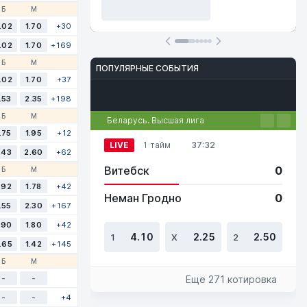
Б
М
.02
1.70
+30
.02
1.70
+169
Б
М
ПОПУЛЯРНЫЕ СОБЫТИЯ
.02
1.70
+37
Футбол
Теннис
Баскетбол
Киберспорт
Настольный теннис
.53
2.35
+198
Б
М
Беларусь. Высшая лига
.75
1.95
+12
LIVE
1 тайм
37:32
.43
2.60
+62
Витебск
0
Б
М
.92
1.78
+42
Неман Гродно
0
.55
2.30
+167
.90
1.80
+42
4.10
2.25
2.50
1
Х
2
.65
1.42
+145
Б
М
-
-
Еще 271 котировка
-
-
+4