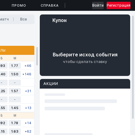
Войти
Регистрация
ПРОМО
СПРАВКА
матч
Все
Купон
АЛЫ
Выберите исход события
Б
М
чтобы сделать ставку
.93
1.77
+46
.40
1.50
+146
-
-
АКЦИИ
.25
1.57
+31
-
-
.55
1.45
+13
Б
М
.92
1.78
+14
.15
1.63
+62