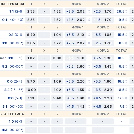
НЫ. ГЕРМАНИЯ
1
Х
2
ФОРА 1
ФОРА 2
ТОТАЛ
1:1
(2-6
2.35
-
1.52
+2.5
2.02
-2.5
1.70
26.5
2
6-3
0:1
(40*-40)
0-1)
2.35
-
1.52
+1.5
2.02
-1.5
1.70
9.5
2
1
Х
2
ФОРА 1
ФОРА 2
ТОТАЛ
0:1
(0-6
6.70
-
1.04
+8.5
2.10
-8.5
1.65
15.5
2
0-0)
0:0
(00-00*)
3.65
-
1.22
+2.5
2.02
-2.5
1.70
8.5
1
1
Х
2
ФОРА 1
ФОРА 2
ТОТАЛ
нал
0:0
(5-2)
(5-2)
1.02
-
8.00
-5.5
1.80
+5.5
1.90
18.5
1
5:2
(00-00*)
-
-
-
-3.5
2.60
+3.5
1.43
8.5
1
1
Х
2
ФОРА 1
ФОРА 2
ТОТАЛ
0:0
(2-4)
5.70
-
1.09
+5.5
2.20
-5.5
1.60
18.5
1
2:4
(15-15*)
10.00
-
1.02
+3.5
1.55
-3.5
2.30
8.5
1
0:0
(5-1)
1.10
-
5.40
-6.5
1.60
+6.5
2.20
17.5
1
5:1
(00*-00)
-
-
-
-4.5
1.42
+4.5
2.65
7.5
2
Ы. АРГЕНТИНА
1
Х
2
ФОРА 1
ФОРА 2
ТОТАЛ
1:0
(6-3
-
-
-
-
-
-
4-3)
4:3
(00-00*)
-
-
-
-
-
-