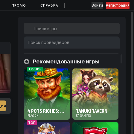
Войти
Регистрация
ПРОМО
СПРАВКА
Рекомендованные игры
ТУРНИР
ция
4 POTS RICHES: HOLD AND WIN
TANUKI TAVERN
PLAYSON
KA GAMING
ТОП