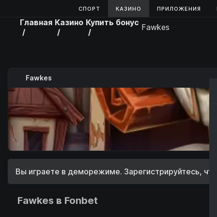
СПОРТ
СПОРТ
КАЗИНО
КАЗИНО
ПРИЛОЖЕНИЯ
ПРИЛОЖЕНИЯ
Главная
Казино
Купить бонус
Fawkes
Fawkes
Вы играете в деморежиме. Зарегистрируйтесь, что
Fawkes в Fonbet