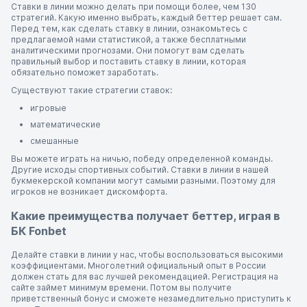
Ставки в линии можно делать при помощи более, чем 130
стратегий. Какую именно выбрать, каждый беттер решает сам.
Перед тем, как сделать ставку в линии, ознакомьтесь с
предлагаемой нами статистикой, а также бесплатными
аналитическими прогнозами. Они помогут вам сделать
правильный выбор и поставить ставку в линии, которая
обязательно поможет заработать.
Существуют такие стратегии ставок:
игровые
математические
смешанные
Вы можете играть на ничью, победу определенной команды.
Другие исходы спортивных событий. Ставки в линии в нашей
букмекерской компании могут самыми разными. Поэтому для
игроков не возникает дискомфорта.
Какие преимущества получает беттер, играя в
БК Fonbet
Делайте ставки в линии у нас, чтобы воспользоваться высокими
коэффициентами. Многолетний официальный опыт в России
должен стать для вас лучшей рекомендацией. Регистрация на
сайте займет минимум времени. Потом вы получите
приветственный бонус и сможете незамедлительно приступить к